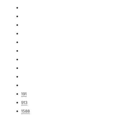
191
913
1588