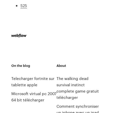
525
On the blog
About
Telecharger fortnite sur
The walking dead
tablette apple
survival instinct
complete game gratuit
Microsoft virtual pc 2007
télécharger
64 bit télécharger
Comment synchroniser
un iphone avec un ipad