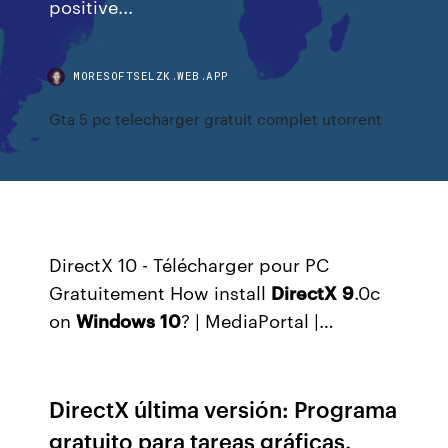
positive...
MORESOFTSELZK.WEB.APP
Gta 5 pc telecharger gratuit complet utorrent
DirectX 10 - Télécharger pour PC
Gratuitement How install
DirectX
9
.0c
on
Windows
10
? | MediaPortal |…
DirectX última versión: Programa
gratuito para tareas gráficas.