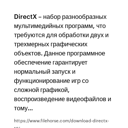
DirectX – набор разнообразных
мультимедийных программ, что
требуются для обработки двух и
трехмерных графических
объектов. Данное программное
обеспечение гарантирует
нормальный запуск и
функционирование игр со
сложной графикой,
воспроизведение видеофайлов и
тому...
https://www.filehorse.com/download-directx-