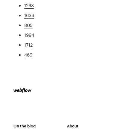
1268
1636
805
1994
1712
469
On the blog
About